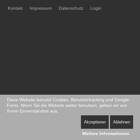
Kontakt
Impressum
Datenschutz
Login
Diese Website benutzt Cookies, Benutzertracking und Google-
Fonts. Wenn Sie die Website weiter benutzen, gehen wir von
Ihrem Einverständnis aus.
Akzeptieren
Ablehnen
Weitere Informationen