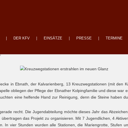
DER KFV
EINSÄTZE
PRESSE
TERMINE
nath erstrahlen im neuen Glanz
9
lecke in Ebnath, der Kalvarienberg, 13 Kreuzwegstationen (mit den 
elle obliegen der Pflege der Ebnather Kolpingfamilie und diese war
räuchten eine helfende Hand zur Reinigung, denn die Steine haben 
erade recht. Die Jugendabteilung möchte dieses Jahr das Abzeichen
 übertragen das Projekt zu organisieren. Mit 7 Jugendlichen, 4 Aktiv
an. In vier Stunden wurden alle Stationen, die Mariengrotte, Stufen 