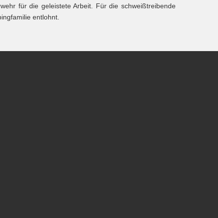
hr für die geleistete Arbeit. Für die schweißtreibende
ngfamilie entlohnt.