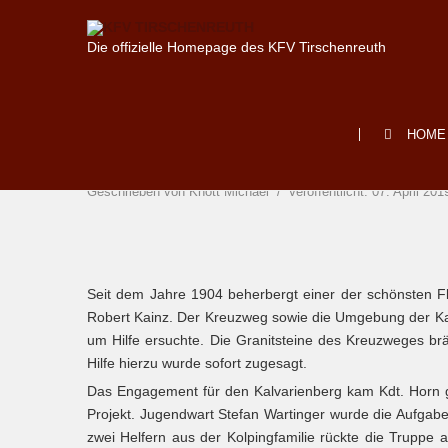
Die offizielle Homepage des KFV Tirschenreuth
HOME
Kreuzwegstationen in Eb
Geschrieben von
Knott Michael
Veröffentlicht: 07. April 201
Seit dem Jahre 1904 beherbergt einer der schönsten F
Robert Kainz. Der Kreuzweg sowie die Umgebung der Kap
um Hilfe ersuchte. Die Granitsteine des Kreuzweges b
Hilfe hierzu wurde sofort zugesagt.
Das Engagement für den Kalvarienberg kam Kdt. Horn g
Projekt. Jugendwart Stefan Wartinger wurde die Aufgabe
zwei Helfern aus der Kolpingfamilie rückte die Truppe 