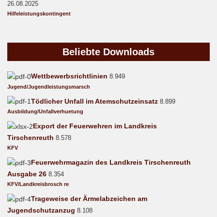
26.08.2025
Hilfeleistungskontingent
Beliebte
Downloads
Wettbewerbsrichtlinien
8.949
Jugend/Jugendleistungsmarsch
Tödlicher Unfall im Atemschutzeinsatz
8.899
Ausbildung/Unfallverhuetung
Export der Feuerwehren im Landkreis
Tirschenreuth
8.578
KFV
Feuerwehrmagazin des Landkreis Tirschenreuth
Ausgabe 26
8.354
KFV/Landkreisbrosch re
Trageweise der Ärmelabzeichen am
Jugendschutzanzug
8.108