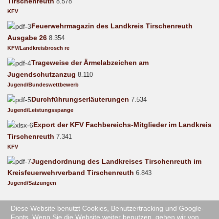
Tirschenreuth
8.578
KFV
Feuerwehrmagazin des Landkreis Tirschenreuth
Ausgabe 26
8.354
KFV/Landkreisbrosch re
Trageweise der Ärmelabzeichen am
Jugendschutzanzug
8.110
Jugend/Bundeswettbewerb
Durchführungserläuterungen
7.534
Jugend/Leistungsspange
Export der KFV Fachbereichs-Mitglieder im Landkreis
Tirschenreuth
7.341
KFV
Jugendordnung des Landkreises Tirschenreuth im
Kreisfeuerwehrverband Tirschenreuth
6.843
Jugend/Satzungen
Diese Website benutzt Cookies, Benutzertracking und Google-
Fonts. Wenn Sie die Website weiter benutzen, gehen wir von